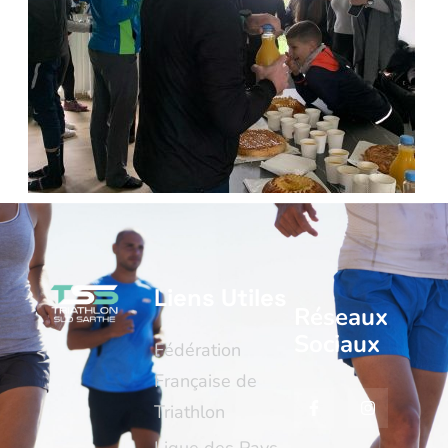
Liens Utiles
Réseaux
Sociaux
Fédération
Française de
Triathlon