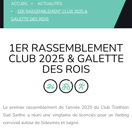
ACCUEIL
ACTUALITÉS
1ER RASSEMBLEMENT CLUB 2025 &
GALETTE DES ROIS
1ER RASSEMBLEMENT
CLUB 2025 & GALETTE
DES ROIS
Le premier rassemblement de l’année 2025 du Club Triathlon
Sud Sarthe a réuni une vingtaine de licenciés pour un footing
convivial autour de Solesmes et Juigné.